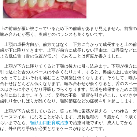
上の前歯が覆い被さっているため下の前歯があまり見えません。前歯の
噛み合わせが悪く、奥歯とのバランスも良くないです。
上顎の成長方向が、前方ではなく 下方に向かって成長すると上の前
歯が下に降りてきます。上顎が前方に成長しない理由は、口呼吸などに
よる低位舌（舌の位置が低い）であることは何度か書きました。
上顎が下方に降りてくると下顎は後方に引っ込みます。下顎が後方に
引っ込むと舌のスペースは小さくなります。すると、奥歯の上に舌が乗
っかってしまいそれを噛むことで奥歯は低くなります。そうして、噛み
合わせはどんどん低くなります。噛み合わせが低くなると、舌のスペー
スはさらに小さくなり呼吸しづらくなります。気道を確保するために頭
を前に出します。そうして、姿勢の不良 猫背を引き起こし、いびきや
歯軋り食いしばりが酷くなり、顎関節症などの症状を引き起こします。
上顎が下方成長していると、笑った時に歯茎が見える いわゆる ガ
ミースマイル になることがあります。成長過程の ５歳から１２歳く
らいまでなら、
顎顔面口腔育成治療
で治療可能ですが、成人してから
は、外科的な手術が必要となるケースがほとんどです。