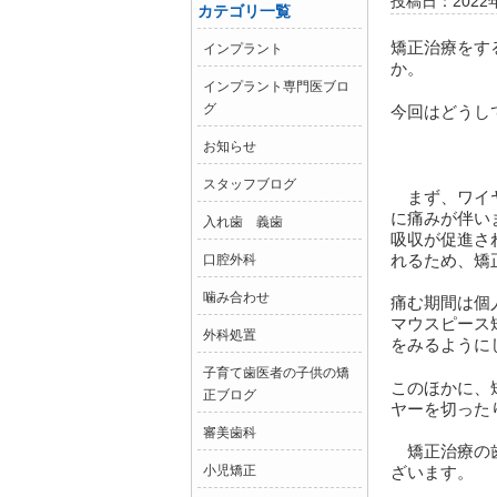
投稿日：2022
カテゴリ一覧
矯正治療をす
インプラント
か。
インプラント専門医ブロ
グ
今回はどうし
お知らせ
スタッフブログ
まず、ワイヤ
に痛みが伴い
入れ歯 義歯
吸収が促進さ
れるため、矯
口腔外科
噛み合わせ
痛む期間は個
マウスピース
外科処置
をみるように
子育て歯医者の子供の矯
このほかに、
正ブログ
ヤーを切った
審美歯科
矯正治療の歯
小児矯正
ざいます。