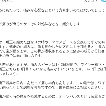
年2月26日
カテゴリ：
矯
るにあたって、痛みが心配などという方も多いのではないでしょう
て痛みが出るのか、その対処法などをご紹介します。
ー矯正を始めたばかりの時や、マウスピースを交換してすぐの時
ます。矯正の仕組みは、歯を動かしたい方向に力を加えると、骨の
れて歯が動きます。この骨が吸収されるときに痛みの成分が分泌さ
正治療では歯が痛むのです。
人差がありますが、痛みのピークは1～2日程度で、ワイヤー矯正・
矯正どちらも3日目くらいから痛みが引いていきます。3～7日は様
しましょう。
矯正器具が口内にあたって痛む場合もあります。この場合は、ワイ
り削ったりして調整が可能ですので、歯科医院にご相談ください。
が動く時の痛みを軽減するために、オーソパルスという装置もご