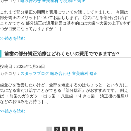
カテゴリ：
噛み合わせ
審美歯科
小児矯正
矯正
これまで部分矯正の期間と費用についてお話ししてきました。 今回は
部分矯正のメリットについてお話しします。 ①気になる部分だけ治す
ことができる 部分矯正の適用範囲は基本的には犬歯〜犬歯の上下6本ず
つが目安になっておりますが […]
>>続きを読む
前歯の部分矯正治療はどれくらいの費用でできますか?
投稿日：2025年1月25日
カテゴリ：
スタッフブログ
噛み合わせ
審美歯科
矯正
歯並びを改善したいけど、全部を矯正するのはちょっと…という方に、
気になる歯だけ治すことができる『部分矯正』がおすすめです。 例え
ば ・前歯のガタガタ ・出っ歯 ・八重歯 ・すきっ歯 ・矯正後の後戻り
などのお悩みをお持ち […]
>>続きを読む
1
2
3
4
>