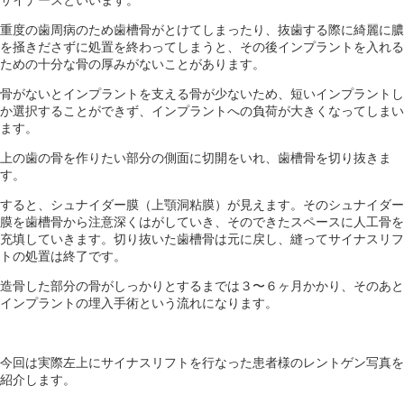
重度の歯周病のため歯槽骨がとけてしまったり、抜歯する際に綺麗に膿
を掻きださずに処置を終わってしまうと、その後インプラントを入れる
ための十分な骨の厚みがないことがあります。
骨がないとインプラントを支える骨が少ないため、短いインプラントし
か選択することができず、インプラントへの負荷が大きくなってしまい
ます。
上の歯の骨を作りたい部分の側面に切開をいれ、歯槽骨を切り抜きま
す。
すると、シュナイダー膜（上顎洞粘膜）が見えます。そのシュナイダー
膜を歯槽骨から注意深くはがしていき、そのできたスペースに人工骨を
充填していきます。切り抜いた歯槽骨は元に戻し、縫ってサイナスリフ
トの処置は終了です。
造骨した部分の骨がしっかりとするまでは３〜６ヶ月かかり、そのあと
インプラントの埋入手術という流れになります。
今回は実際左上にサイナスリフトを行なった患者様のレントゲン写真を
紹介します。