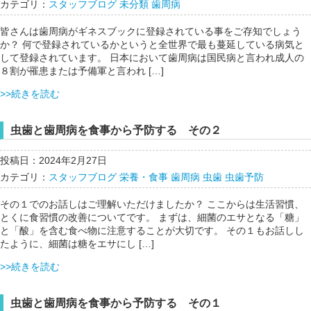
カテゴリ：
スタッフブログ
未分類
歯周病
皆さんは歯周病がギネスブックに登録されている事をご存知でしょう
か？ 何で登録されているかというと全世界で最も蔓延している病気と
して登録されています。 日本において歯周病は国民病と言われ成人の
８割が罹患または予備軍と言われ […]
>>続きを読む
虫歯と歯周病を食事から予防する その２
投稿日：2024年2月27日
カテゴリ：
スタッフブログ
栄養・食事
歯周病
虫歯
虫歯予防
その１でのお話しはご理解いただけましたか？ ここからは生活習慣、
とくに食習慣の改善についてです。 まずは、細菌のエサとなる「糖」
と「酸」を含む食べ物に注意することが大切です。 その１もお話しし
たように、細菌は糖をエサにし […]
>>続きを読む
虫歯と歯周病を食事から予防する その１